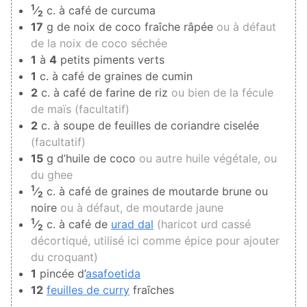
1
⁄
c. à café de curcuma
2
17
g de noix de coco fraîche râpée
ou à défaut
de la noix de coco séchée
1
à
4
petits piments verts
1
c. à café de graines de cumin
2
c. à café de farine de riz
ou bien de la fécule
de maïs (facultatif)
2
c. à soupe de feuilles de coriandre ciselée
(facultatif)
15
g d’huile de coco
ou autre huile végétale, ou
du ghee
1
⁄
c. à café de graines de moutarde brune ou
2
noire
ou à défaut, de moutarde jaune
1
⁄
c. à café de
urad dal
(haricot urd cassé
2
décortiqué, utilisé ici comme épice pour ajouter
du croquant)
1
pincée d’
asafoetida
12
feuilles de curry
fraîches