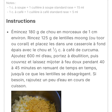
Notes :
1 c. à soupe = 1 cuillère à soupe standard rase = 15 ml
1 c. à café = 1 cuillère à café standard rase = 5 ml
Instructions
Émincez
180
g de chou en morceaux de 1 cm
environ. Rincez
125
g de lentilles moong (ou toor
ou corail) et placez les dans une casserole à fond
1
épais avec le chou et
⁄
c. à café de curcuma.
2
Ajoutez
600
ml d’eau, portez à ébullition, puis
couvrez et laissez mijoter à feu doux pendant 40
à 45 minutes en remuant de temps en temps,
jusqu’à ce que les lentilles se désagrègent. Si
besoin, rajoutez un peu d’eau en cours de
cuisson.