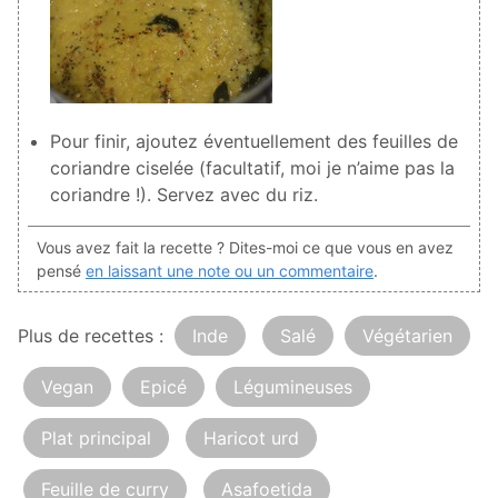
Pour finir, ajoutez éventuellement des feuilles de
coriandre ciselée (facultatif, moi je n’aime pas la
coriandre !). Servez avec du riz.
Vous avez fait la recette ? Dites-moi ce que vous en avez
pensé
en laissant une note ou un commentaire
.
Plus de recettes :
Inde
Salé
Végétarien
Vegan
Epicé
Légumineuses
Plat principal
Haricot urd
Feuille de curry
Asafoetida