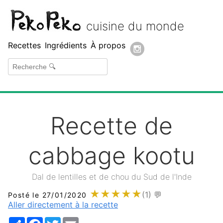
Peko Peko
cuisine du monde
Recettes
Ingrédients
À propos
Recette de
cabbage kootu
Dal de lentilles et de chou du Sud de l'Inde
★
★
★
★
★
(1)
💬
Posté le 27/01/2020
Aller directement à la recette
Share
Facebook
Twitter
Email