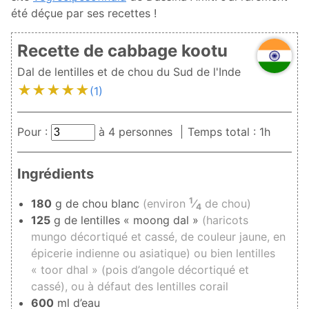
été déçue par ses recettes !
Recette de cabbage kootu
Dal de lentilles et de chou du Sud de l'Inde
★
★
★
★
★
(1)
Pour :
à
4
personnes
Temps total : 1h
Ingrédients
1
180
g de chou blanc
(environ
⁄
de chou)
4
125
g de lentilles « moong dal »
(haricots
mungo décortiqué et cassé, de couleur jaune, en
épicerie indienne ou asiatique) ou bien lentilles
« toor dhal » (pois d’angole décortiqué et
cassé), ou à défaut des lentilles corail
600
ml d’eau