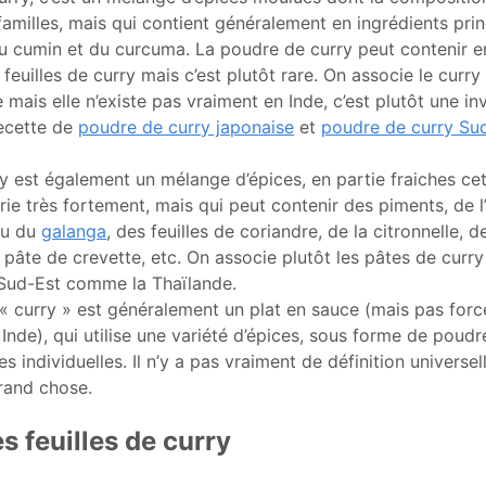
milles, mais qui contient généralement en ingrédients pri
u cumin et du curcuma. La poudre de curry peut contenir e
 feuilles de curry mais c’est plutôt rare. On associe le curry
 mais elle n’existe pas vraiment en Inde, c’est plutôt une in
recette de
poudre de curry japonaise
et
poudre de curry Sud
y est également un mélange d’épices, en partie fraiches cett
ie très fortement, mais qui peut contenir des piments, de l’a
ou du
galanga
, des feuilles de coriandre, de la citronnelle, d
pâte de crevette, etc. On associe plutôt les pâtes de curry 
 Sud-Est comme la Thaïlande.
« curry » est généralement un plat en sauce (mais pas forc
 Inde), qui utilise une variété d’épices, sous forme de poudr
es individuelles. Il n’y a pas vraiment de définition universel
rand chose.
s feuilles de curry