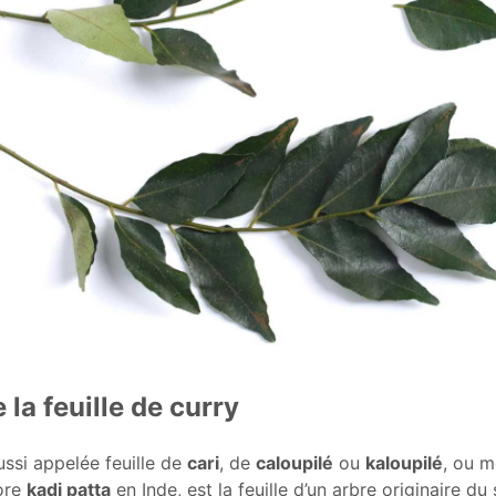
 la feuille de curry
aussi appelée feuille de
cari
, de
caloupilé
ou
kaloupilé
, ou 
core
kadi patta
en Inde, est la feuille d’un arbre originaire d