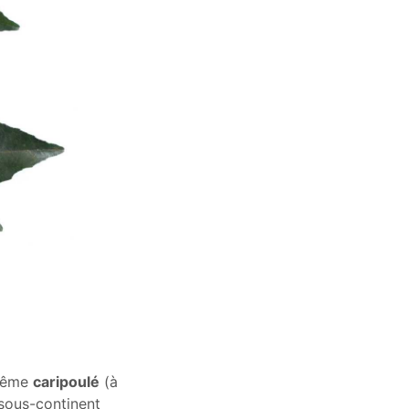
même
caripoulé
(à
u sous-continent