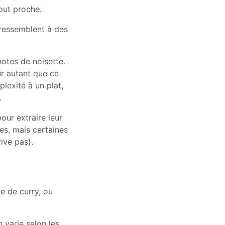
tout proche.
s ressemblent à des
notes de noisette.
ur autant que ce
plexité à un plat,
.
pour extraire leur
ées, mais certaines
ive pas).
e de curry, ou
 varie selon les