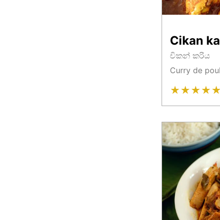
Cikan ka
චිකන් කරිය
Curry de poul
★
★
★
★