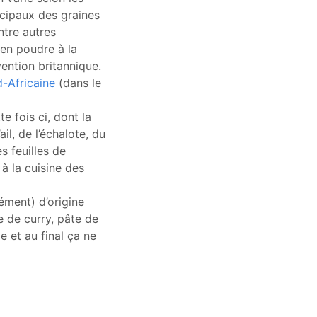
ncipaux des graines
ntre autres
 en poudre à la
vention britannique.
-Africaine
(dans le
e fois ci, dont la
il, de l’échalote, du
es feuilles de
à la cuisine des
ément) d’origine
e de curry, pâte de
le et au final ça ne