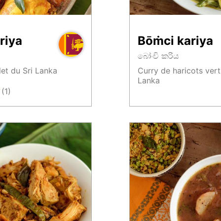
riya
Bōṁci kariya
බෝංචි කරිය
et du Sri Lanka
Curry de haricots vert
Lanka
★
(1)