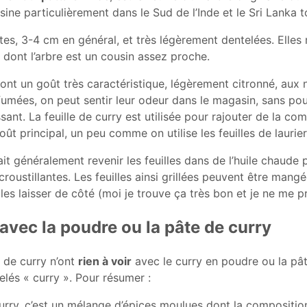
uisine particulièrement dans le Sud de l’Inde et le Sri Lanka 
tites, 3-4 cm en général, et très légèrement dentelées. Elle
r, dont l’arbre est un cousin assez proche.
 ont un goût très caractéristique, légèrement citronné, aux 
fumées, on peut sentir leur odeur dans le magasin, sans po
sant. La feuille de curry est utilisée pour rajouter de la com
oût principal, un peu comme on utilise les feuilles de laurier
fait généralement revenir les feuilles dans de l’huile chaude 
croustillantes. Les feuilles ainsi grillées peuvent être mang
es laisser de côté (moi je trouve ça très bon et je ne me pr
avec la poudre ou la pâte de curry
es de curry n’ont
rien à voir
avec le curry en poudre ou la pât
lés « curry ». Pour résumer :
rry, c’est un mélange d’épices moulues dont la composition