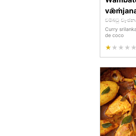
vǣṁjan
වම්බටු වෑංජ
Curry srilank
de coco
★
★
★
★