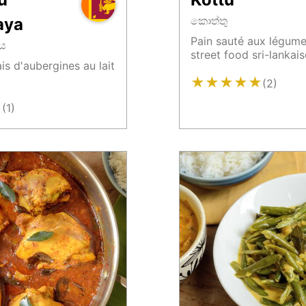
කොත්තු
aya
Pain sauté aux légume
නය
street food sri-lankais
ais d'aubergines au lait
★
★
★
★
★
(2)
★
(1)