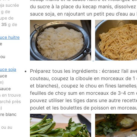
ja sucrée
du sucre à la place du kecap manis, dissolvez 
g de
sauce soja, en rajoutant un petit peu d’eau au
oupe de
+
35
g de
uce huitre
le
ou
uce soja
Préparez tous les ingrédients : écrasez l’ail av
auce
couteau, coupez la ciboule en morceaux de 1 
m)
et blanches), coupez le chou en fines lamelles
sauce
feuilles de choy sum en morceaux de 3-4 cm 
n en trouve
pouvez utiliser les tiges dans une autre recet
arché près
poulet et les boulettes de poisson en morceau
e)
vre blanc
l
ou au