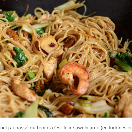
uel j’ai passé du temps c’est le « sawi hijau » (en Indonésie