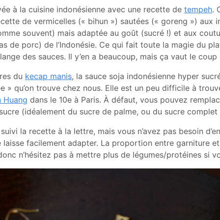
yée à la cuisine indonésienne avec une recette de
tempeh
. 
ette de vermicelles (« bihun ») sautées (« goreng ») aux i
 comme souvent) mais adaptée au goût (sucré !) et aux cou
 de porc) de l’Indonésie. Ce qui fait toute la magie du plat
élange des sauces. Il y’en a beaucoup, mais ça vaut le coup 
tres du
kecap manis
, la sauce soja indonésienne hyper sucr
e » qu’on trouve chez nous. Elle est un peu difficile à trouve
n Huang
dans le 10e à Paris. À défaut, vous pouvez remplac
 sucre (idéalement du sucre de palme, ou du sucre complet 
i suivi la recette à la lettre, mais vous n’avez pas besoin d’en
 laisse facilement adapter. La proportion entre garniture et
donc n’hésitez pas à mettre plus de légumes/protéines si v