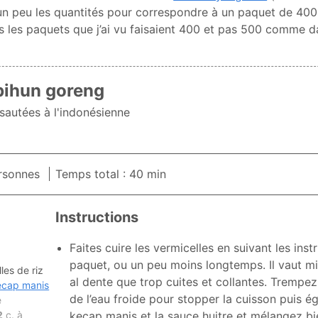
 un peu les quantités pour correspondre à un paquet de 400
 les paquets que j’ai vu faisaient 400 et pas 500 comme da
bihun goreng
 sautées à l'indonésienne
rsonnes
Temps total : 40 min
Instructions
Faites cuire les vermicelles en suivant les inst
paquet, ou un peu moins longtemps. Il vaut mi
les de riz
al dente que trop cuites et collantes. Trempez
ecap manis
de l’eau froide pour stopper la cuisson puis é
e
2
c. à
kecap manis et la sauce huitre et mélangez bie