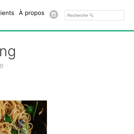
ients
À propos
eng
ne