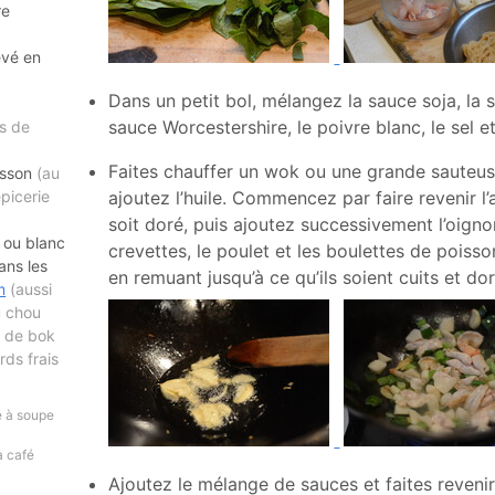
re
evé en
Dans un petit bol, mélangez la sauce soja, la 
sauce Worcestershire, le poivre blanc, le sel et
s de
Faites chauffer un wok ou une grande sauteuse
isson
(au
picerie
ajoutez l’huile. Commencez par faire revenir l’ai
soit doré, puis ajoutez successivement l’oignon
 ou blanc
crevettes, le poulet et les boulettes de poisson
ans les
en remuant jusqu’à ce qu’ils soient cuits et dor
m
(aussi
u chou
n de bok
ds frais
re à soupe
 à café
Ajoutez le mélange de sauces et faites reveni