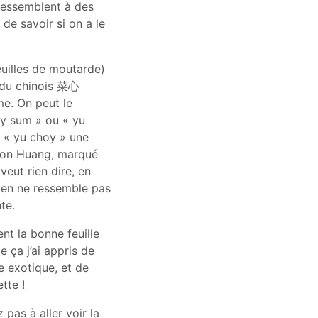
 ressemblent à des
 de savoir si on a le
euilles de moutarde)
 du chinois 菜心
me. On peut le
y sum » ou « yu
t « yu choy » une
ison Huang, marqué
eut rien dire, en
mien ne ressemble pas
te.
nt la bonne feuille
 ça j’ai appris de
e exotique, et de
tte !
 pas à aller voir la