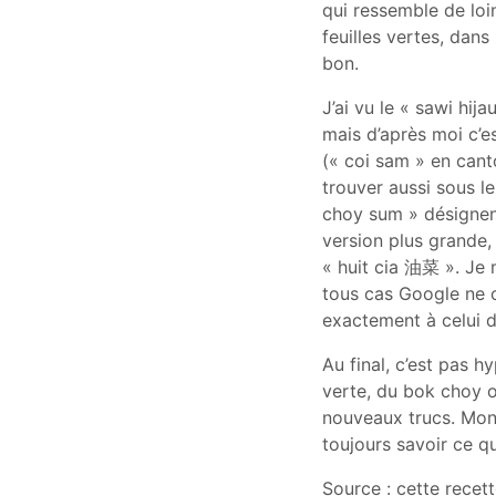
qui ressemble de loi
feuilles vertes, dans 
bon.
J’ai vu le « sawi hi
mais d’après moi c’es
(« coi sam » en cant
trouver aussi sous 
choy sum » désignent
version plus grande,
« huit cia 油菜 ». Je 
tous cas Google ne c
exactement à celui d
Au final, c’est pas 
verte, du bok choy o
nouveaux trucs. Mon 
toujours savoir ce q
Source : cette recet