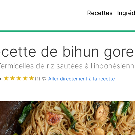
Recettes
Ingréd
cette de bihun gor
ermicelles de riz sautées à l'indonésien
★
★
★
★
★
(1)
💬
Aller directement à la recette
0
r
mail