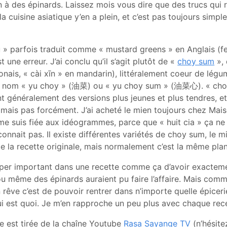
n à des épinards. Laissez mois vous dire que des trucs qui
la cuisine asiatique y’en a plein, et c’est pas toujours simple
jau » parfois traduit comme « mustard greens » en Anglais (f
t une erreur. J’ai conclu qu’il s’agit plutôt de «
choy sum
»,
onais, « cài xīn » en mandarin), littéralement coeur de légu
le nom « yu choy » (油菜) ou « yu choy sum » (油菜心). « cho
 généralement des versions plus jeunes et plus tendres, e
 mais pas forcément. J’ai acheté le mien toujours chez Ma
me suis fiée aux idéogrammes, parce que « huit cia » ça ne v
onnait pas. Il existe différentes variétés de choy sum, le 
e la recette originale, mais normalement c’est la même plan
hyper important dans une recette comme ça d’avoir exacteme
u même des épinards auraient pu faire l’affaire. Mais comme
rêve c’est de pouvoir rentrer dans n’importe quelle épiceri
ui est quoi. Je m’en rapproche un peu plus avec chaque rece
te est tirée de la chaîne Youtube
Rasa Sayange TV
(n’hésitez