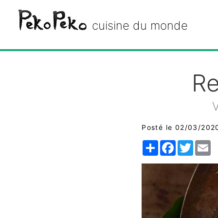
Peko Peko
cuisine du monde
Re
V
Posté le 02/03/202
Share
Facebook
Twitte
E