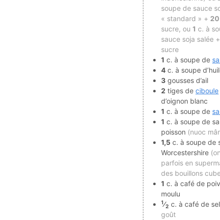
soupe de sauce so
« standard » +
20
sucre, ou
1
c. à s
sauce soja salée 
sucre
1
c. à soupe de
sa
4
c. à soupe d’hui
3
gousses d’ail
2
tiges de
ciboule
d’oignon blanc
1
c. à soupe de
sa
1
c. à soupe de s
poisson
(nuoc mâ
1,5
c. à soupe de 
Worcestershire
(o
parfois en superm
des bouillons cub
1
c. à café de poi
moulu
1
⁄
c. à café de se
2
goût