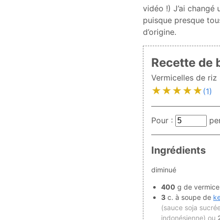
vidéo !) J’ai changé
puisque presque tous
d’origine.
Recette de 
Vermicelles de riz
★
★
★
★
★
(1)
Pour :
pe
Ingrédients
diminué
400
g de vermicel
3
c. à soupe de
k
(sauce soja sucré
indonésienne) ou