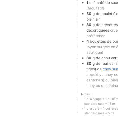
1
c. à café de suc
(facultatif)
80
g de poulet él
plein air
80
g de crevettes
décortiquées
crue
préférence
4
boulettes de po
rayon surgelé en é
asiatique)
80
g de chou vert
80
g de feuilles (s
tiges) de
choy su
appelé yu choy o
cantonais) ou bie
choy ou des épinar
Notes :
1 c. à soupe = 1 cuillè
standard rase = 15 ml
1 c. à café = 1 cuillère
standard rase = 5 ml