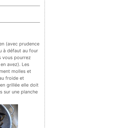
ien (avec prudence
u à défaut au four
s vous pourrez
 en avez). Les
ement molles et
au froide et
n grillée elle doit
es sur une planche