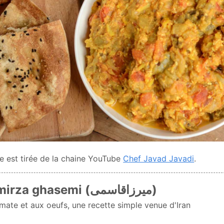
te est tirée de la chaine YouTube
Chef Javad Javadi
.
Recette de mirza ghasemi (میرزاقاسمی)
mate et aux oeufs, une recette simple venue d'Iran