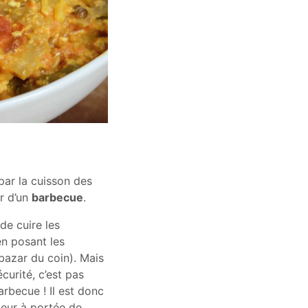
par la cuisson des
r d’un
barbecue
.
de cuire les
 en posant les
 bazar du coin). Mais
urité, c’est pas
rbecue ! Il est donc
cteur à portée de