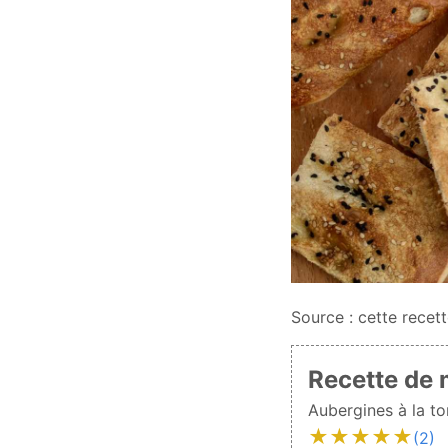
Source : cette recet
Aubergines à la to
★
★
★
★
★
(2)