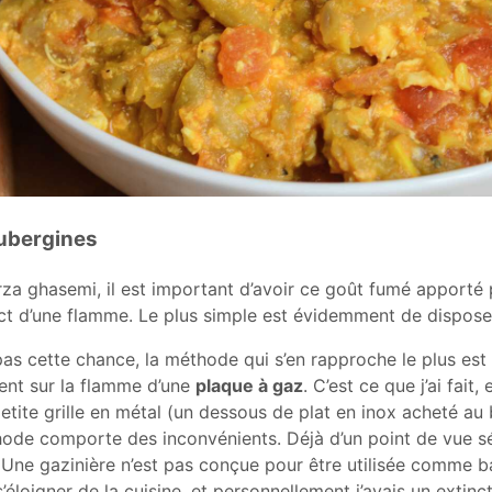
aubergines
irza ghasemi, il est important d’avoir ce goût fumé apporté 
ct d’une flamme. Le plus simple est évidemment de dispose
pas cette chance, la méthode qui s’en rapproche le plus est 
ent sur la flamme d’une
plaque à gaz
. C’est ce que j’ai fait,
etite grille en métal (un dessous de plat en inox acheté au
hode comporte des inconvénients. Déjà d’un point de vue séc
 Une gazinière n’est pas conçue pour être utilisée comme ba
’éloigner de la cuisine, et personnellement j’avais un extin