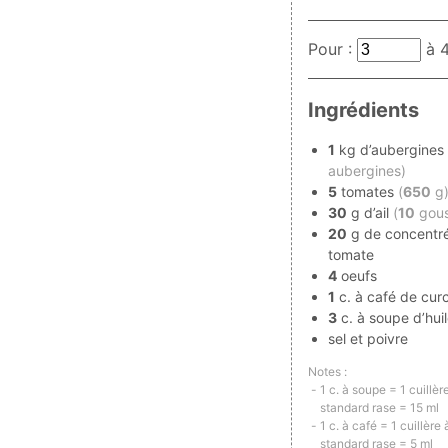
Pour :
à
Ingrédients
1
kg d’aubergine
aubergines)
5
tomates
(
650
g
30
g d’ail
(
10
gous
20
g de concentr
tomate
4
oeufs
1
c. à café de cu
3
c. à soupe d’huil
sel et poivre
Notes :
1 c. à soupe = 1 cuillè
standard rase = 15 ml
1 c. à café = 1 cuillère
standard rase = 5 ml