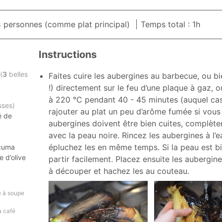
4
personnes (comme plat principal)
Temps total : 1h
Instructions
s
(
3
belles
Faites cuire les aubergines au barbecue, ou b
!) directement sur le feu d’une plaque à gaz, o
)
à 220 °C pendant 40 - 45 minutes (auquel ca
ses)
rajouter au plat un peu d’arôme fumée si vous
é de
aubergines doivent être bien cuites, complèt
avec la peau noire. Rincez les aubergines à l’e
épluchez les en même temps. Si la peau est bie
rcuma
e d’olive
partir facilement. Placez ensuite les aubergin
à découper et hachez les au couteau.
re à soupe
 à café