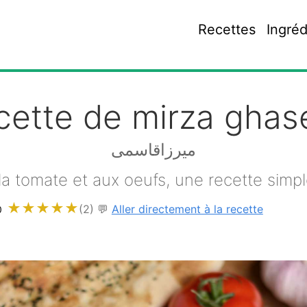
Recettes
Ingréd
cette de mirza ghas
میرزاقاسمی
la tomate et aux oeufs, une recette simpl
★
★
★
★
★
(2)
💬
Aller directement à la recette
0
r
mail