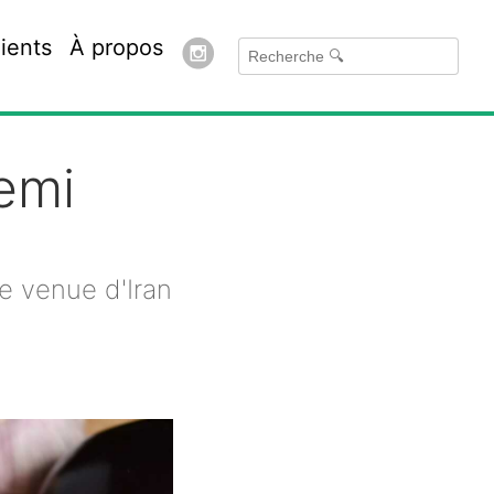
ients
À propos
emi
e venue d'Iran