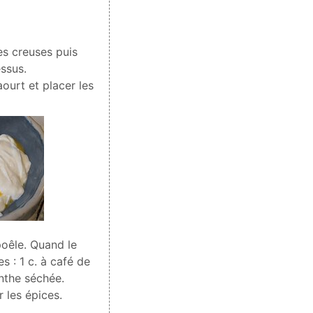
es creuses puis
ssus.
aourt et placer les
poêle. Quand le
es :
1
c. à café de
nthe séchée.
 les épices.