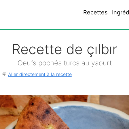
Recettes
Ingréd
Recette de çılbır
Oeufs pochés turcs au yaourt
💬
Aller directement à la recette
2
r
mail