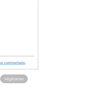
 un commentaire
.
Végétarien