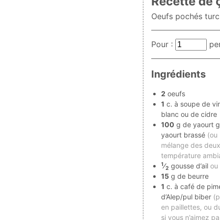
Recette de ç
Oeufs pochés turc
Pour :
pe
Ingrédients
2
oeufs
1
c. à soupe de vi
blanc ou de cidre
100
g de yaourt g
yaourt brassé
(ou
mélange des deux
température ambi
1
⁄
gousse d’ail
ou
2
15
g de beurre
1
c. à café de pim
d’Alep/pul biber
(p
en paillettes, ou 
si vous n’aimez pa