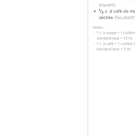
piquant)
1
⁄
c. à café de m
2
séchée
(facultatif)
Notes :
1 c. à soupe = 1 cuillè
standard rase = 15 ml
1 c. à café = 1 cuillère
standard rase = 5 ml