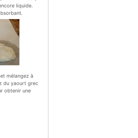
encore liquide.
absorbant.
 et mélangez à
ez du yaourt grec
ur obtenir une