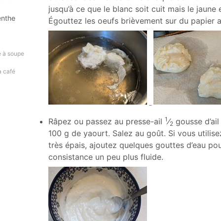
jusqu’à ce que le blanc soit cuit mais le jaune 
enthe
Égouttez les oeufs brièvement sur du papier 
re à soupe
 à café
1
Râpez ou passez au presse-ail
⁄
gousse d’ail
2
100
g de yaourt. Salez au goût. Si vous utilis
très épais, ajoutez quelques gouttes d’eau po
consistance un peu plus fluide.