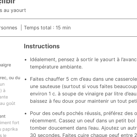
ılbır
s au yaourt
rsonnes
Temps total : 15 min
Instructions
Idéalement, pensez à sortir le yaourt à l’avance
naigre
température ambiante.
rec, ou du
Faites chauffer 5 cm d’eau dans une casserol
 un
une sauteuse (surtout si vous faites beaucoup
) à
environ 1 c. à soupe de vinaigre par litre d’ea
ante
baissez à feu doux pour maintenir un tout peti
 au goût
Pour des oeufs pochés réussis, préférez des 
ent
récemment. Cassez un oeuf dans un petit bol e
iment fort
tomber doucement dans l’eau. Ajoutez un autr
du paprika
30 secondes. Faites cuire chaque oeuf entre 2
s le