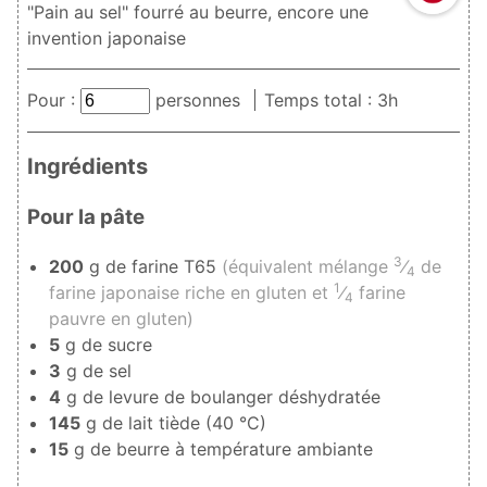
"Pain au sel" fourré au beurre, encore une
invention japonaise
Pour :
personnes
Temps total : 3h
Ingrédients
Pour la pâte
3
200
g de farine T65
(équivalent mélange
⁄
de
4
1
farine japonaise riche en gluten et
⁄
farine
4
pauvre en gluten)
5
g de sucre
3
g de sel
4
g de levure de boulanger déshydratée
145
g de lait tiède (40 °C)
15
g de beurre à température ambiante