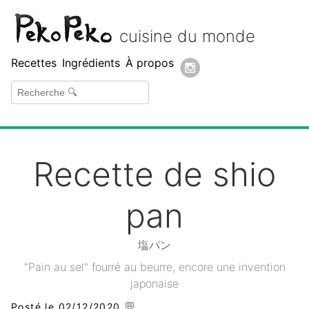
Peko Peko
cuisine du monde
Recettes
Ingrédients
À propos
Recette de shio
pan
塩パン
"Pain au sel" fourré au beurre, encore une invention
japonaise
💬
Posté le 02/12/2020