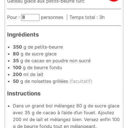
Gâteau glacé aux petits-beurre turc
Pour :
personnes
Temps total : 3h
Ingrédients
350
g de petits-beurre
80
g de sucre glace
35
g de cacao en poudre non sucré
100
g de beurre fondu
200
ml de lait
50
g de noisettes grillées
(facultatif)
Instructions
Dans un grand bol mélangez
80
g de sucre glace
avec
35
g de cacao à l’aide d’un fouet. Ajoutez
200
ml de lait et mélangez bien. Versez enfin
100
g de beurre fondu tout en mélangeant.