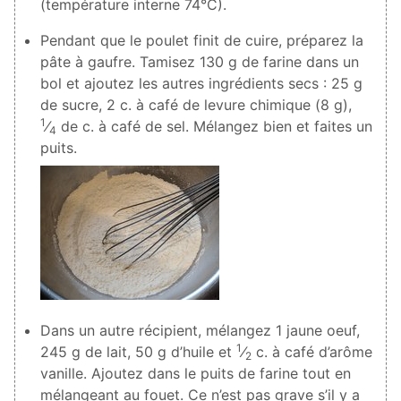
(température interne 74°C).
Pendant que le poulet finit de cuire, préparez la
pâte à gaufre. Tamisez
130
g de farine dans un
bol et ajoutez les autres ingrédients secs :
25
g
de sucre,
2
c. à café de levure chimique (
8
g),
1
⁄
de c. à café de sel. Mélangez bien et faites un
4
puits.
Dans un autre récipient, mélangez
1
jaune oeuf,
1
245
g de lait,
50
g d’huile et
⁄
c. à café d’arôme
2
vanille. Ajoutez dans le puits de farine tout en
mélangeant au fouet. Ce n’est pas grave s’il y a