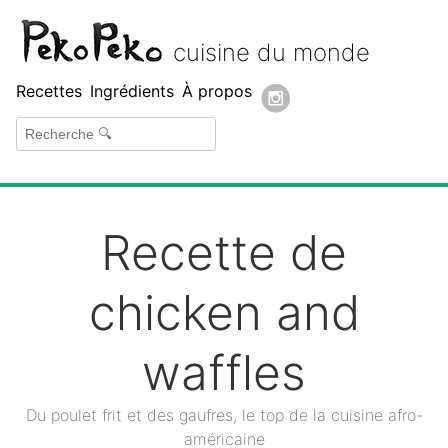
Peko Peko
cuisine du monde
Recettes
Ingrédients
À propos
Recette de
chicken and
waffles
Du poulet frit et des gaufres, le top de la cuisine afro-
américaine