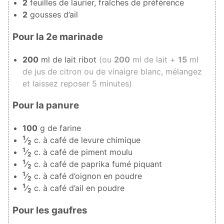
2
feuilles de laurier, fraîches de préférence
2
gousses d’ail
Pour la 2e marinade
200
ml de lait ribot
(ou
200
ml de lait +
15
ml
de jus de citron ou de vinaigre blanc, mélangez
et laissez reposer 5 minutes)
Pour la panure
100
g de farine
1
⁄
c. à café de levure chimique
2
1
⁄
c. à café de piment moulu
2
1
⁄
c. à café de paprika fumé piquant
2
1
⁄
c. à café d’oignon en poudre
2
1
⁄
c. à café d’ail en poudre
2
Pour les gaufres