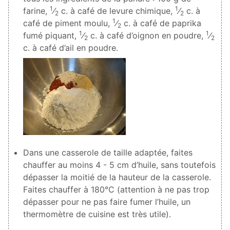
1
1
farine,
⁄
c. à café de levure chimique,
⁄
c. à
2
2
1
café de piment moulu,
⁄
c. à café de paprika
2
1
1
fumé piquant,
⁄
c. à café d’oignon en poudre,
⁄
2
2
c. à café d’ail en poudre.
Dans une casserole de taille adaptée, faites
chauffer au moins 4 - 5 cm d’huile, sans toutefois
dépasser la moitié de la hauteur de la casserole.
Faites chauffer à 180°C (attention à ne pas trop
dépasser pour ne pas faire fumer l’huile, un
thermomètre de cuisine est très utile).