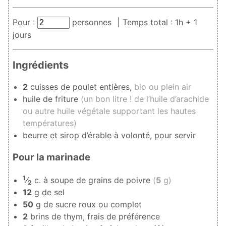
Pour :
personnes
Temps total : 1h + 1
jours
Ingrédients
2
cuisses de poulet entières,
bio ou plein air
huile de friture
(un bon litre ! de l’huile d’arachide
ou autre huile végétale supportant les hautes
températures)
beurre et sirop d’érable à volonté, pour servir
Pour la marinade
1
⁄
c. à soupe de grains de poivre
(
5
g)
2
12
g de sel
50
g de sucre roux ou complet
2
brins de thym, frais de préférence