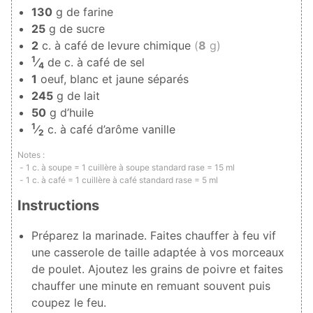
130
g de farine
25
g de sucre
2
c. à café de levure chimique
(
8
g)
1
⁄
de c. à café de sel
4
1
oeuf, blanc et jaune séparés
245
g de lait
50
g d’huile
1
⁄
c. à café d’arôme vanille
2
Notes :
1 c. à soupe = 1 cuillère à soupe standard rase = 15 ml
1 c. à café = 1 cuillère à café standard rase = 5 ml
Instructions
Préparez la marinade. Faites chauffer à feu vif
une casserole de taille adaptée à vos morceaux
de poulet. Ajoutez les grains de poivre et faites
chauffer une minute en remuant souvent puis
coupez le feu.